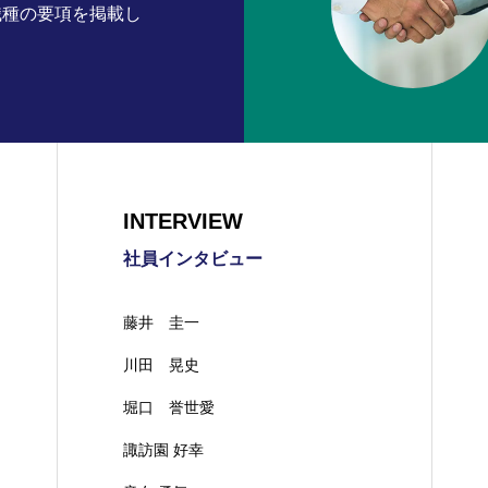
職種の要項を掲載し
INTERVIEW
社員インタビュー
藤井 圭一
川田 晃史
堀口 誉世愛
諏訪園 好幸