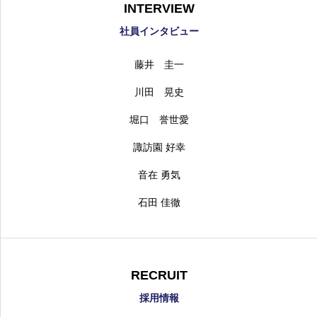
INTERVIEW
社員インタビュー
藤井 圭一
川田 晃史
堀口 誉世愛
諏訪園 好幸
音在 勇気
石田 佳徹
RECRUIT
採用情報